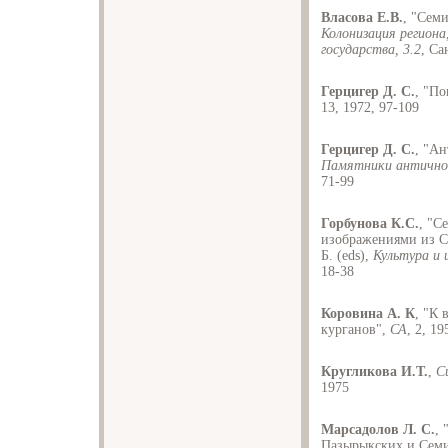
Власова Е.В.
, "Сем
Колонизация региона
государства, 3.2
, Са
Герцигер Д. С.
, "П
13, 1972, 97-109
Герцигер Д. С.
, "А
Памятники античног
71-99
Горбунова К.С.
, "С
изображениями из С
Б. (eds),
Культура и 
18-38
Коровина А. К
, "К
курганов",
СА
, 2, 1
Кругликова И.Т.
,
С
1975
Марсадолов Л. С.
,
Пазырыкских и Семи