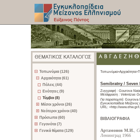
z
Τοπωνύμια (126)
Τοπωνύμια>
Αρχαιότητα>
Τ
Αρχαιότητα (61)
Semibratny / Seven 
Πόλεις (44)
Συγγραφή :
Gourova Nata
Ενότητες (9)
Μετάφραση :
Velentzas G
Τύμβοι (8)
Για παραπομπή
:
Gourova N
Εγκυκλοπαίδεια Μείζονος 
Μέσοι χρόνοι (26)
URL: <
http://www.ehw.gr/
Νεότεροι χρόνοι (40)
Πρόσωπα (60)
ΒΙΒΛΙΟΓΡΑΦΙΑ
Γεγονότα (7)
Артамонов М.И.
,
С
Γενικά θέματα (129)
Ленинград 1966