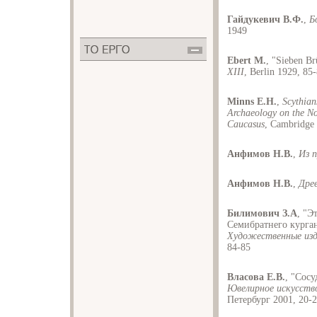
Гайдукевич В.Ф.
,
Б
1949
Ebert M.
, "Sieben Br
XIII
, Berlin 1929, 85
Minns E.H.
,
Scythian
Archaeology on the No
Caucasus
, Cambridge
Анфимов Η.Β.
,
Из 
Анфимов Η.Β.
,
Дре
Билимович З.А
, "Э
Семибратнего кургана
Художественные изд
84-85
Власова Е.В.
, "Сос
Ювелирное искусств
Петербург 2001, 20-