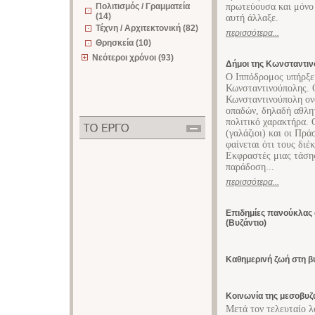
Πολιτισμός / Γραμματεία
πρωτεύουσα και μόνο
(14)
αυτή άλλαξε.
Τέχνη / Αρχιτεκτονική (82)
περισσότερα...
Θρησκεία (10)
Νεότεροι χρόνοι (93)
Δήμοι της Κωνσταντι
Ο Ιππόδρομος υπήρξε
Κωνσταντινούπολης. 
Κωνσταντινούπολη ον
οπαδών, δηλαδή αθλη
πολιτικό χαρακτήρα. 
(γαλάζιοι) και οι Πρ
φαίνεται ότι τους διέ
Εκφραστές μιας τάσης
παράδοση...
περισσότερα...
Επιδημίες πανούκλας
(Βυζάντιο)
Καθημερινή ζωή στη 
Κοινωνία της μεσοβυ
Μετά τον τελευταίο λ