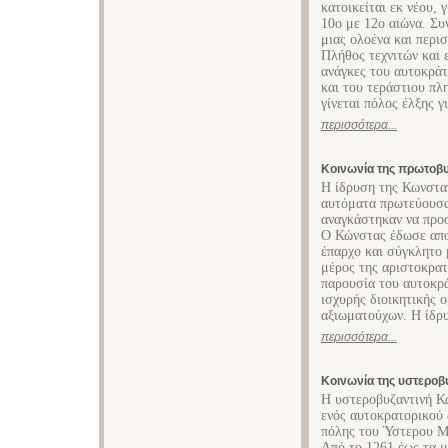
κατοικείται εκ νέου, 
10ο με 12ο αιώνα. Συ
μιας ολοένα και περι
Πλήθος τεχνιτών και 
ανάγκες του αυτοκράτ
και του τεράστιου π
γίνεται πόλος έλξης 
περισσότερα...
Κοινωνία της πρωτοβ
Η ίδρυση της Κωνστα
αυτόματα πρωτεύουσα
αναγκάστηκαν να προ
Ο Κώνστας έδωσε απο
έπαρχο και σύγκλητο 
μέρος της αριστοκρατ
παρουσία του αυτοκρ
ισχυρής διοικητικής 
αξιωματούχων. Η ίδρυ
περισσότερα...
Κοινωνία της υστερο
Η υστεροβυζαντινή Κ
ενός αυτοκρατορικού 
πόλης του Ύστερου Με
Από το 1261 έως τα μ