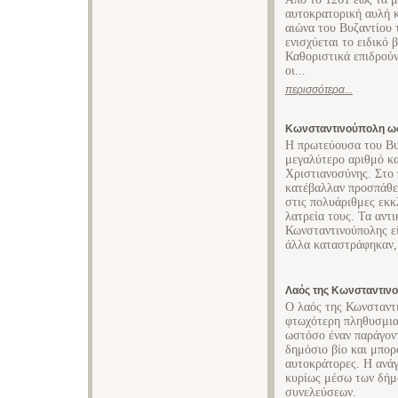
αυτοκρατορική αυλή κ
αιώνα του Βυζαντίου 
ενισχύεται το ειδικό
Καθοριστικά επιδρού
οι...
περισσότερα...
Κωνσταντινούπολη ως
Η πρωτεύουσα του Βυ
μεγαλύτερο αριθμό κα
Χριστιανοσύνης. Στο
κατέβαλλαν προσπάθει
στις πολυάριθμες εκκ
λατρεία τους. Τα αντ
Κωνσταντινούπολης εί
άλλα καταστράφηκαν,
Λαός της Κωνσταντιν
Ο λαός της Κωνσταντι
φτωχότερη πληθυσμια
ωστόσο έναν παράγον
δημόσιο βίο και μπορ
αυτοκράτορες. Η ανάγ
κυρίως μέσω των δήμω
συνελεύσεων.