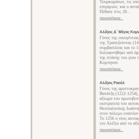
Τουρκομάνων, τις οπο
επιγαμιών, και ο αντ
Πέθανε στις 20...
περισσότερα...
Αλέξιος Δ΄ Μέγας Κομ
Γόνος της οικογένει
της Τραπεζούντας (14
συμβασιλέας και το 1
δολοφονήθηκε από άρχ
της στάσης του γιου 
Κομνηνού.
περισσότερα...
Αλέξιος Ραούλ
Γόνος της αριστοκρατ
Βατάτζη (1222-1254),
αξίωμα του πρωτοβεσ
εκστρατεία του αυτοκ
Θεσσαλονίκης Ιωάννη
στον πόλεμο εναντίον
Το 1256 ο νέος αυτο
τον Αλέξιο από το αξ
περισσότερα...