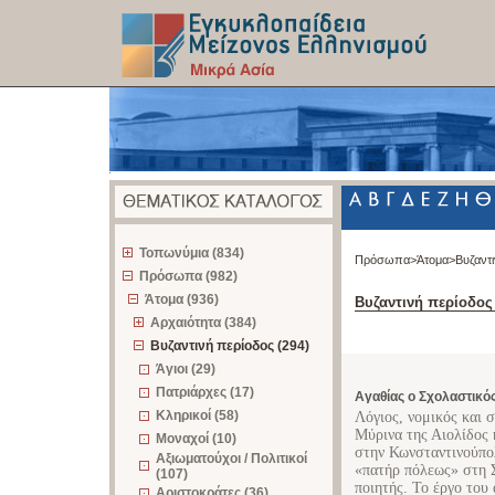
z
Τοπωνύμια (834)
Πρόσωπα>
Άτομα>
Βυζαντ
Πρόσωπα (982)
Άτομα (936)
Βυζαντινή περίοδος
Αρχαιότητα (384)
Βυζαντινή περίοδος (294)
Άγιοι (29)
Πατριάρχες (17)
Αγαθίας ο Σχολαστικό
Κληρικοί (58)
Λόγιος, νομικός και 
Μύρινα της Αιολίδος 
Μοναχοί (10)
στην Κωνσταντινούπολ
Αξιωματούχοι / Πολιτικοί
«πατήρ πόλεως» στη Σ
(107)
ποιητής. Το έργο του
Αριστοκράτες (36)