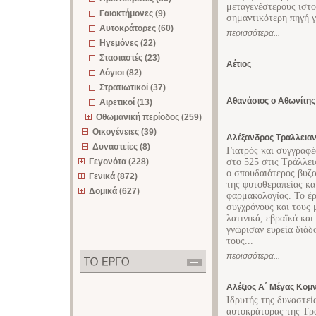
μεταγενέστερους ιστο
Γαιοκτήμονες (9)
σημαντικότερη πηγή γ
Αυτοκράτορες (60)
περισσότερα...
Ηγεμόνες (22)
Στασιαστές (23)
Αέτιος
Λόγιοι (82)
Στρατιωτικοί (37)
Αθανάσιος ο Αθωνίτης
Αιρετικοί (13)
Οθωμανική περίοδος (259)
Οικογένειες (39)
Αλέξανδρος Τραλλεια
Δυναστείες (8)
Γιατρός και συγγραφ
Γεγονότα (228)
στο 525 στις Tράλλει
ο σπουδαιότερος βυζα
Γενικά (872)
της φυτοθεραπείας κα
Δομικά (627)
φαρμακολογίας. Το έ
συγχρόνους και τους 
λατινικά, εβραϊκά και
γνώρισαν ευρεία διάδ
τους...
περισσότερα...
Αλέξιος Α΄ Μέγας Κομ
Ιδρυτής της δυναστε
αυτοκράτορας της Τρα