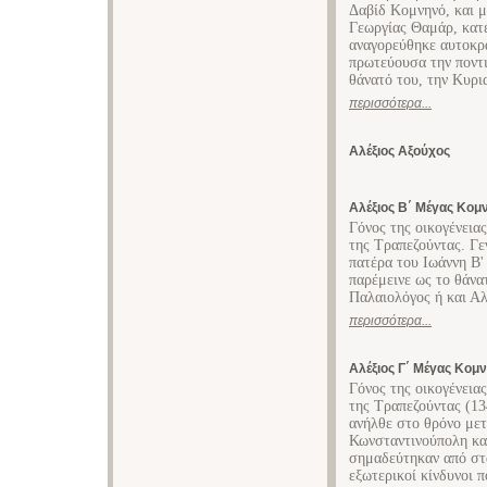
Δαβίδ Κομνηνό, και μ
Γεωργίας Θαμάρ, κατέ
αναγορεύθηκε αυτοκρ
πρωτεύουσα την ποντι
θάνατό του, την Κυρι
περισσότερα...
Αλέξιος Αξούχος
Αλέξιος Β΄ Μέγας Κομ
Γόνος της οικογένει
της Τραπεζούντας. Γε
πατέρα του Ιωάννη Β'
παρέμεινε ως το θάνα
Παλαιολόγος ή και Αλ
περισσότερα...
Αλέξιος Γ΄ Μέγας Κομ
Γόνος της οικογένει
της Τραπεζούντας (1
ανήλθε στο θρόνο μετ
Κωνσταντινούπολη και
σημαδεύτηκαν από στά
εξωτερικοί κίνδυνοι π