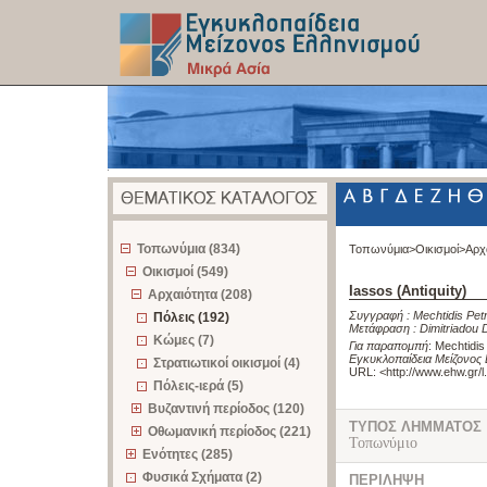
z
Τοπωνύμια (834)
Τοπωνύμια>
Οικισμοί>
Αρχ
Οικισμοί (549)
Iassos (Antiquity)
Αρχαιότητα (208)
Συγγραφή :
Mechtidis Pet
Πόλεις (192)
Μετάφραση :
Dimitriadou
Κώμες (7)
Για παραπομπή
:
Mechtidis 
Εγκυκλοπαίδεια Μείζονος 
Στρατιωτικοί οικισμοί (4)
URL: <
http://www.ehw.gr/
Πόλεις-ιερά (5)
Βυζαντινή περίοδος (120)
ΤΥΠΟΣ ΛΗΜΜΑΤΟΣ
Οθωμανική περίοδος (221)
Τοπωνύμιο
Ενότητες (285)
Φυσικά Σχήματα (2)
ΠΕΡΙΛΗΨΗ