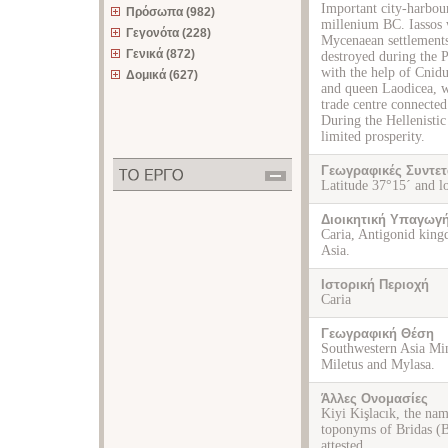
Important city-harbour
Πρόσωπα (982)
millenium BC. Iassos 
Γεγονότα (228)
Mycenaean settlements
Γενικά (872)
destroyed during the 
with the help of Cnid
Δομικά (627)
and queen Laodicea, wh
trade centre connecte
During the Hellenisti
limited prosperity.
Γεωγραφικές Συντετ
Latitude 37°15´ and l
Διοικητική Υπαγωγ
Caria, Antigonid kin
Asia.
Ιστορική Περιοχή
Caria
Γεωγραφική Θέση
Southwestern Asia Min
Miletus and Mylasa.
Άλλες Ονομασίες
Kiyi Kişlacık, the na
toponyms of Bridas (
attested.