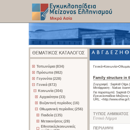
z
Τοπωνύμια (834)
Γενικά>
Κοινωνία>
Οθωμαν
Πρόσωπα (982)
Family structure in 
Γεγονότα (228)
Συγγραφή :
Sapkidi Olga
Γενικά (872)
Μετάφραση :
Nakas Ioann
Κοινωνία (304)
Για παραπομπή
:
Sapkidi Ol
Εγκυκλοπαίδεια Μείζονος 
Αρχαιότητα (33)
URL: <
http://www.ehw.gr/
Βυζαντινή περίοδος (16)
Οθωμανική περίοδος (256)
ΤΥΠΟΣ ΛΗΜΜΑΤΟΣ
Παιδεία (135)
Γενικό Λήμμα
Μετακινήσεις (28)
Εθνοτικές/κοινωνικές
ΠΕΡΙΛΗΨΗ