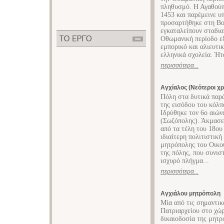
πληθυσμό. Η Αγαθούπ
1453 και παρέμεινε υ
προσαρτήθηκε στη Βου
εγκαταλείπουν σταδια
Οθωμανική περίοδο εξ
εμπορικό και αλιευτι
ελληνικά σχολεία. Ήτα
περισσότερα...
Αγχίαλος (Νεότεροι χρ
Πόλη στα δυτικά παρά
της εισόδου του κόλπ
Ιδρύθηκε τον 6ο αιών
(Σωζόπολης). Άκμασε 
από τα τέλη του 18ου
ιδιαίτερη πολιτιστικ
μητρόπολης του Οικου
της πόλης, που συνισ
ισχυρό πλήγμα...
περισσότερα...
Αγχιάλου μητρόπολη
Μία από τις σημαντικ
Πατριαρχείου στο χώρ
δικαιοδοσία της μητρ