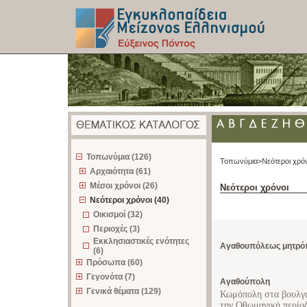
z
Τοπωνύμια (126)
Τοπωνύμια>
Νεότεροι χρό
Αρχαιότητα (61)
Μέσοι χρόνοι (26)
Νεότεροι χρόνοι
Νεότεροι χρόνοι (40)
Οικισμοί (32)
Περιοχές (3)
Εκκλησιαστικές ενότητες
Αγαθουπόλεως μητρό
(6)
Πρόσωπα (60)
Γεγονότα (7)
Αγαθούπολη
Γενικά θέματα (129)
Κωμόπολη στα βουλγα
την Οθωμανική περίο