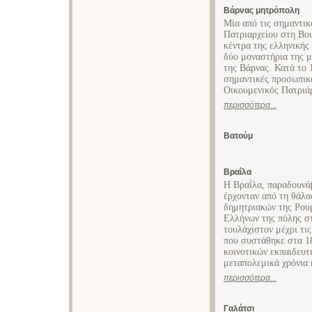
Βάρνας μητρόπολη
Μία από τις σημαντικ
Πατριαρχείου στη Βου
κέντρα της ελληνικής 
δύο μοναστήρια της μ
της Βάρνας. Κατά το 
σημαντικές προσωπικό
Οικουμενικός Πατριά
περισσότερα...
Βατούμ
Βραΐλα
Η Βραΐλα, παραδουνάβ
έρχονταν από τη θάλα
δημητριακών της Ρουμ
Ελλήνων της πόλης στ
τουλάχιστον μέχρι τις
που συστάθηκε στα 18
κοινοτικών εκπαιδευτ
μεταπολεμικά χρόνια 
περισσότερα...
Γαλάτσι