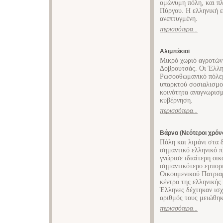
ομώνυμη πόλη, και πλ
Πύργου. Η ελληνική ε
ανεπτυγμένη.
περισσότερα...
Αλιμπέκιοϊ
Μικρό χωριό αγροτών 
Δοβρουτσάς. Οι Έλλη
Ρωσοοθωμανικό πόλεμ
υπαρκτού σοσιαλισμο
κοινότητα αναγνωρισμ
κυβέρνηση.
περισσότερα...
Βάρνα (Νεότεροι χρόνο
Πόλη και λιμάνι στα 
σημαντικό ελληνικό π
γνώρισε ιδιαίτερη οι
σημαντικότερο εμπορι
Οικουμενικού Πατριαρ
κέντρο της ελληνικής
Έλληνες δέχτηκαν ισχ
αριθμός τους μειώθηκ
περισσότερα...