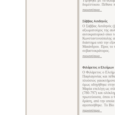
Τιμήθηκε με τα αξιώμ
δομέστικου. Πέθανε π
περισσότερα...
Σάββας Ασιδηνός
Ο Σάββας Ασιδηνός (β
αξιωματούχος της αυλ
αυτοκρατορικό οίκο τ
Κωνσταντινούπολης απ
διάστημα υπό την εξο
Μαιάνδρου. Προς το τ
σεβαστοκράτορος.
περισσότερα...
Φιλάρετος ο Ελεήμων
Ο Φιλάρετος ο Ελεήμ
Παφλαγονίας και πέθ
πλούσιος γαιοκτήμονα
όμως οδηγήθηκε στην 
Μαρία επελέγη ως σύ
(780-797) και ολόκλη
πρωτεύουσα, όπου ο 
δράση, από την οποία
αγιοποιήθηκε. Το Βίο 
περισσότερα...