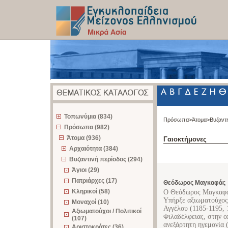
z
Τοπωνύμια (834)
Πρόσωπα>
Άτομα>
Βυζαντ
Πρόσωπα (982)
Άτομα (936)
Γαιοκτήμονες
Αρχαιότητα (384)
Βυζαντινή περίοδος (294)
Άγιοι (29)
Πατριάρχες (17)
Θεόδωρος Μαγκαφάς
Κληρικοί (58)
Ο Θεόδωρος Μαγκαφάς
Υπήρξε αξιωματούχος 
Μοναχοί (10)
Αγγέλου (1185-1195, 
Αξιωματούχοι / Πολιτικοί
Φιλαδέλφειας, στην ο
(107)
ανεξάρτητη ηγεμονία 
Αριστοκράτες (36)