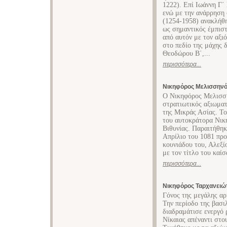
1222). Επί Ιωάννη Γ΄
ενώ με την ανάρρηση
(1254-1958) ανακλήθη
ως σημαντικός έμπισ
από αυτόν με τον αξι
στο πεδίο της μάχης 
Θεοδώρου Β΄,...
περισσότερα...
Νικηφόρος Μελισσην
Ο Νικηφόρος Μελισση
στρατιωτικός αξιωματ
της Μικράς Ασίας. Το
του αυτοκράτορα Νικ
Βιθυνίας. Παραιτήθηκ
Απρίλιο του 1081 προ
κουνιάδου του, Αλεξί
με τον τίτλο του καί
περισσότερα...
Νικηφόρος Ταρχανειώ
Γόνος της μεγάλης αρ
Την περίοδο της βασι
διαδραμάτισε ενεργό 
Νίκαιας απέναντι στο