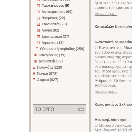
ήττα του από τους Λα
Γαιοκτήμονες (9)
εξουσία του κράτους 
Αυτοκράτορες (60)
περισσότερα...
Ηγεμόνες (22)
Στασιαστές (23)
Κατακαλών Κεκαυμέν
Λόγιοι (82)
Στρατιωτικοί (37)
Κωνσταντίνος Μαλεΐν
Αιρετικοί (13)
Ο Κωνσταντίνος Μαλεΐ
Οθωμανική περίοδος (259)
του 10ου αιώνα, πιθα
Οικογένειες (39)
οικογένειας της στρα
Δυναστείες (8)
έδρα τους το θέμα Χα
στο αποκορύφωμα της 
Γεγονότα (228)
του στρατηγού, ενώ υ
Γενικά (872)
τον τίτλο του πατρικ
Δομικά (627)
Ανδρασού. Πέθανε στα
Καππαδοκία.
περισσότερα...
Κωνσταντίνος Σκληρό
Μανουήλ Λάσκαρις
Ο Μανουήλ Λάσκαρις 
ήταν ένα από τα έξι 