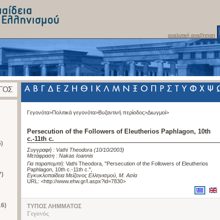
αναλυτική αναζήτηση
Γεγονότα>
Πολιτικά γεγονότα>
Βυζαντινή περίοδος>
Διωγμοί>
Persecution of the Followers of Eleutherios Paphlagon, 10th
c.-11th c.
)
Συγγραφή :
Vathi Theodora
(10/10/2003)
Μετάφραση :
Nakas Ioannis
Για παραπομπή
:
Vathi Theodora, "Persecution of the Followers of Eleutherios
Paphlagon, 10th c.-11th c."
,
7)
Εγκυκλοπαίδεια Μείζονος Ελληνισμού, Μ. Ασία
URL: <
http://www.ehw.gr/l.aspx?id=7830
>
16)
ΤΥΠΟΣ ΛΗΜΜΑΤΟΣ
Γεγονός