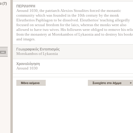
 (7)
ΠΕΡΙΛΗΨΗ
Around 1030, the patriarch Alexios Stoudites forced the monastic
community which was founded in the 10th century by the monk
Eleutherios Paphlagon to be dissolved. Eleutherios’ teaching allegedly
focused on sexual freedom for the laics, whereas the monks were also
allowed to have two wives. His followers were obliged to remove his reli
from the monastery at Morokambos of Lykaonia and to destroy his book
and images.
Γεωγραφικός Εντοπισμός
Morokambos of Lykaonia
Χρονολόγηση
Around 1030